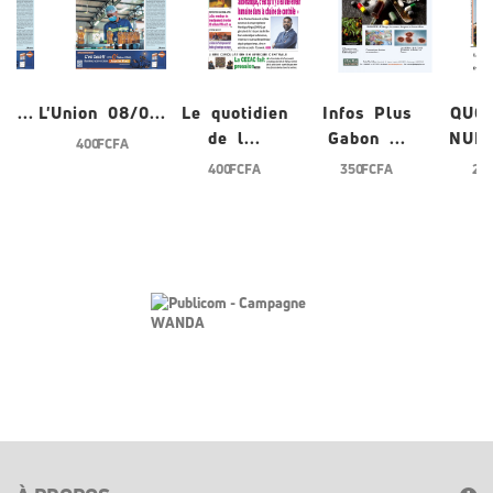
/0...
L'Union 08/0...
Le quotidien
Infos Plus
QUO
de l...
Gabon ...
NUME
400 FCFA
400 FCFA
350 FCFA
200