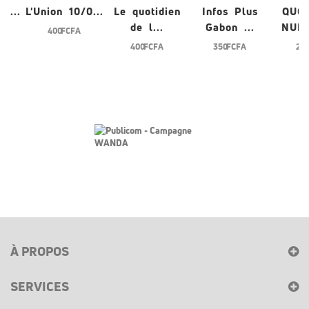
0...
L'Union 10/0...
Le quotidien
Infos Plus
QUO
de l...
Gabon ...
NUME
400 FCFA
400 FCFA
350 FCFA
200
À PROPOS
SERVICES