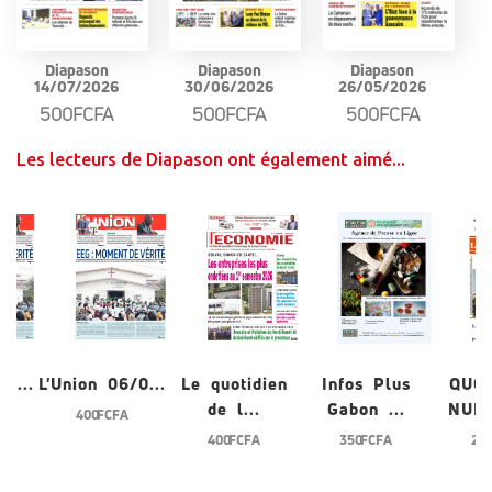
Diapason
Diapason
Diapason
14/07/2026
30/06/2026
26/05/2026
500FCFA
500FCFA
500FCFA
Les lecteurs de Diapason ont également aimé...
/0...
L'Union 06/0...
Le quotidien
Infos Plus
QUO
de l...
Gabon ...
NUME
400 FCFA
400 FCFA
350 FCFA
200