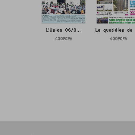
nion 06/0...
L'Union 06/0...
Le quotidien de l
400 FCFA
400 FCFA
400 FCFA