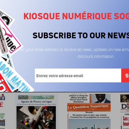
KIOSQUE NUMÉRIQUE SO
SUBSCRIBE TO OUR NEW
Enter your email address to receive all news, updates on new arriv
discount information.
ECHOS DE L'ECO
ECHOS DE L'ECO
ECH
04/06/2026
06/05/2026
02
Gratuit
Gratuit
S
 aimé...