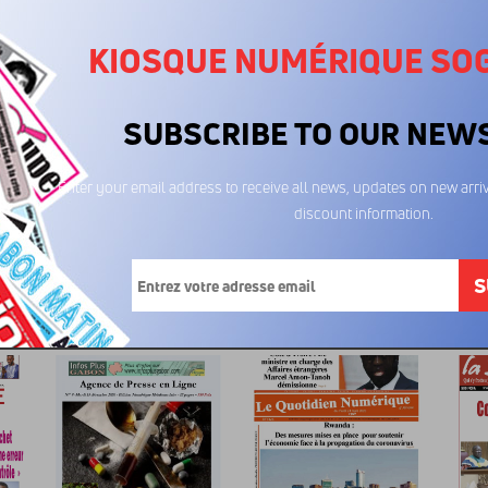
KIOSQUE NUMÉRIQUE SO
SUBSCRIBE TO OUR NEW
Enter your email address to receive all news, updates on new arriv
discount information.
Echos du Nord
Echos du Nord
Ech
17/06/2026
04/06/2026
14
600FCFA
600FCFA
6
S
imé...