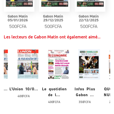
Gabon Matin
Gabon Matin
Gabon Matin
05/01/2026
29/12/2025
22/12/2025
500FCFA
500FCFA
500FCFA
Les lecteurs de Gabon Matin ont également aimé...
0...
L'Union 10/0...
Le quotidien
Infos Plus
QUO
de l...
Gabon ...
NUME
400 FCFA
400 FCFA
350 FCFA
200