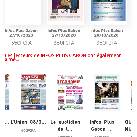
Infos Plus Gabon
Infos Plus Gabon
Infos Plus Gabon
27/10/2020
27/10/2020
20/10/2020
350FCFA
350FCFA
350FCFA
Les lecteurs de INFOS PLUS GABON ont également
aimé...
/0...
L'Union 08/0...
Le quotidien
Infos Plus
QUO
de l...
Gabon ...
NUME
400 FCFA