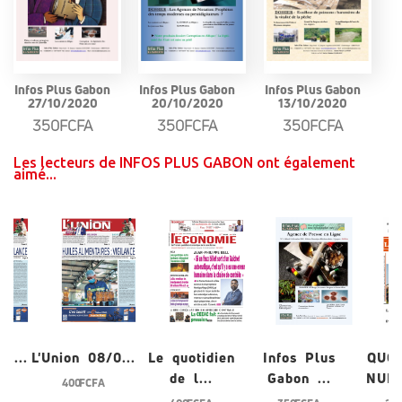
Infos Plus Gabon
Infos Plus Gabon
Infos Plus Gabon
27/10/2020
20/10/2020
13/10/2020
350FCFA
350FCFA
350FCFA
Les lecteurs de INFOS PLUS GABON ont également
aimé...
/0...
L'Union 08/0...
Le quotidien
Infos Plus
QUO
de l...
Gabon ...
NUME
400 FCFA