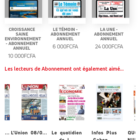
CROISSANCE
LE TÉMOIN -
LA UNE -
SAINE
ABONNEMENT
ABONNEMENT
ENVIRONNEMENT
ANNUEL
ANNUEL
- ABONNEMENT
6 000FCFA
24 000FCFA
ANNUEL
10 000FCFA
Les lecteurs de Abonnement ont également aimé...
/0...
L'Union 08/0...
Le quotidien
Infos Plus
QUO
de l...
Gabon ...
NUME