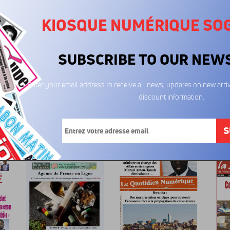
KIOSQUE NUMÉRIQUE SO
SUBSCRIBE TO OUR NEW
Enter your email address to receive all news, updates on new arriv
discount information.
La Loupe 23/02/2026
La Loupe 05/01/2026
La Lou
600FCFA
600FCFA
6
S
.