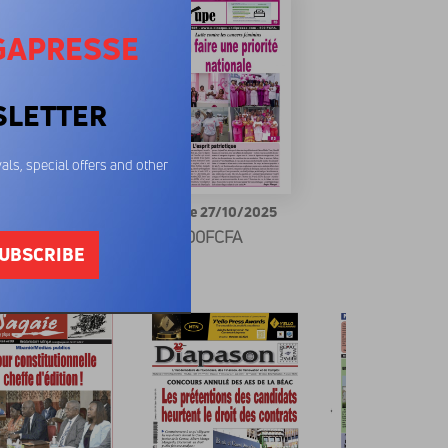
GAPRESSE
SLETTER
als, special offers and other
pe 10/11/2025
La Loupe 27/10/2025
00FCFA
600FCFA
UBSCRIBE