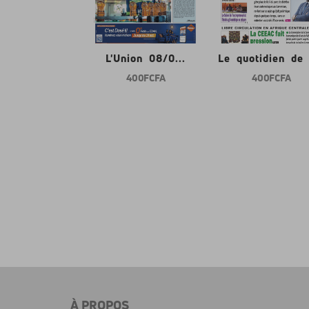
nion 08/0...
L'Union 08/0...
Le quotidien de l
400 FCFA
400 FCFA
400 FCFA
À PROPOS