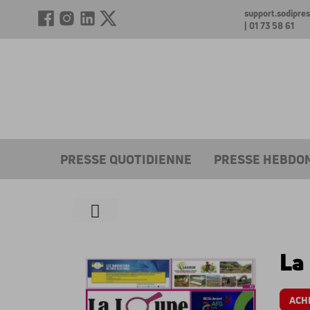
support.sodipr
| 01 73 58 61
PRESSE QUOTIDIENNE
PRESSE HEBDO
La
ACH