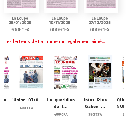
La Loupe
La Loupe
La Loupe
05/01/2026
10/11/2025
27/10/2025
600FCFA
600FCFA
600FCFA
Les lecteurs de La Loupe ont également aimé...
ien
L'Union 07/0...
Le quotidien
Infos Plus
QUO
de l...
Gabon ...
NUME
400 FCFA
400 FCFA
350 FCFA
200