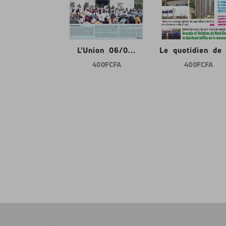
nion 06/0...
L'Union 06/0...
Le quotidien de l
400 FCFA
400 FCFA
400 FCFA