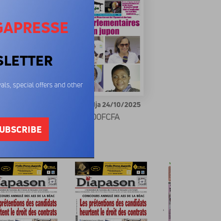
GAPRESSE
SLETTER
als, special offers and other
dja 21/11/2025
Le Mbandja 24/10/2025
00FCFA
600FCFA
UBSCRIBE