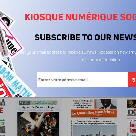
KIOSQUE NUMÉRIQUE SO
SUBSCRIBE TO OUR NEW
Enter your email address to receive all news, updates on new arriv
discount information.
Le Mbandja 23/01/2026
Le Mbandja 29/12/2025
Le Mban
600FCFA
600FCFA
6
S
é...