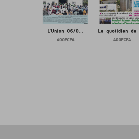
nion 06/0...
L'Union 06/0...
Le quotidien de l
400 FCFA
400 FCFA
400 FCFA