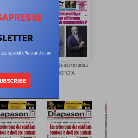
GAPRESSE
SLETTER
als, special offers and other
dja 24/10/2025
Le Mbandja 03/10/2025
00FCFA
600FCFA
UBSCRIBE