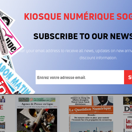
KIOSQUE NUMÉRIQUE SO
SUBSCRIBE TO OUR NEW
Enter your email address to receive all news, updates on new arriv
discount information.
Le Mbandja 29/12/2025
Le Mbandja 21/11/2025
Le Mban
600FCFA
600FCFA
6
S
é...