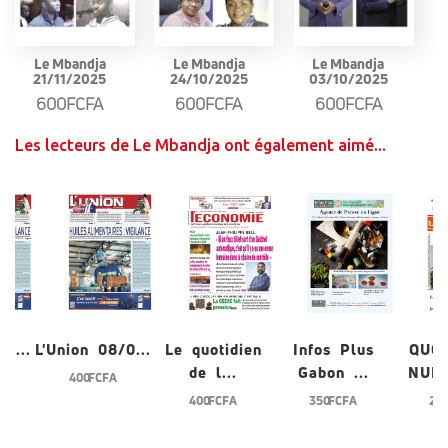
Le Mbandja
Le Mbandja
Le Mbandja
21/11/2025
24/10/2025
03/10/2025
600FCFA
600FCFA
600FCFA
Les lecteurs de Le Mbandja ont également aimé...
/0...
L'Union 08/0...
Le quotidien
Infos Plus
QUO
de l...
Gabon ...
NUME
400 FCFA
400 FCFA
350 FCFA
200