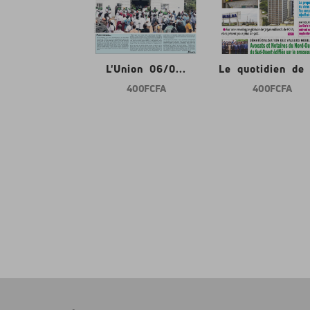
nion 06/0...
L'Union 06/0...
Le quotidien de l
400 FCFA
400 FCFA
400 FCFA