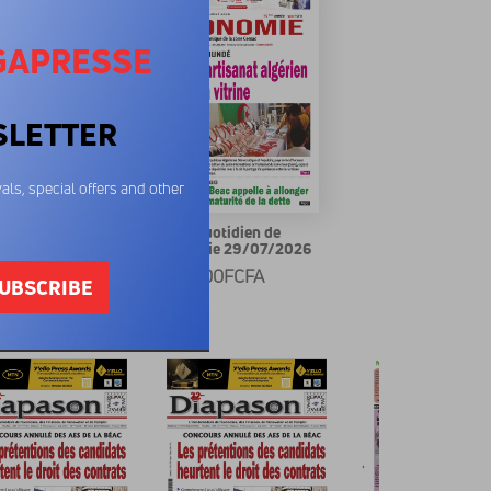
GAPRESSE
SLETTER
als, special offers and other
quotidien de
Le quotidien de
mie 30/07/2026
l'economie 29/07/2026
00FCFA
400FCFA
UBSCRIBE