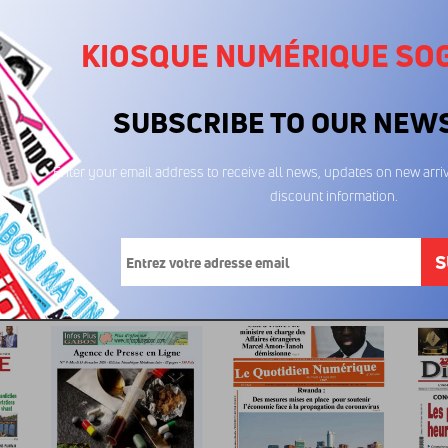
KIOSQUE NUMÉRIQUE SO
SUBSCRIBE TO OUR NEW
Enter your email address to receive all news, updates on new arriv
discount information.
Le quotidien de
Le quotidien de
Le 
l'economie 03/08/2026
l'economie 31/07/2026
l'econo
400FCFA
400FCFA
4
S
t également aimé...