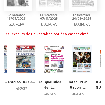
Le Scarabee
Le Scarabee
Le Scarabee
16/03/2026
07/11/2025
26/09/2025
600FCFA
600FCFA
600FCFA
Les lecteurs de Le Scarabee ont également aimé...
/0...
L'Union 08/0...
Le quotidien
Infos Plus
QUO
de l...
Gabon ...
NUME
400 FCFA
400 FCFA
350 FCFA
200