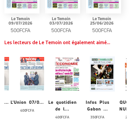
Le Temoin
Le Temoin
Le Temoin
09/07/2026
03/07/2026
25/06/2026
500FCFA
500FCFA
500FCFA
Les lecteurs de Le Temoin ont également aimé...
0...
L'Union 07/0...
Le quotidien
Infos Plus
QUO
de l...
Gabon ...
NUME
400 FCFA
400 FCFA
350 FCFA
200