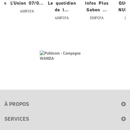
ien
L'Union 07/0...
Le quotidien
Infos Plus
QUO
de l...
Gabon ...
NUME
400 FCFA
400 FCFA
350 FCFA
200
À PROPOS
SERVICES