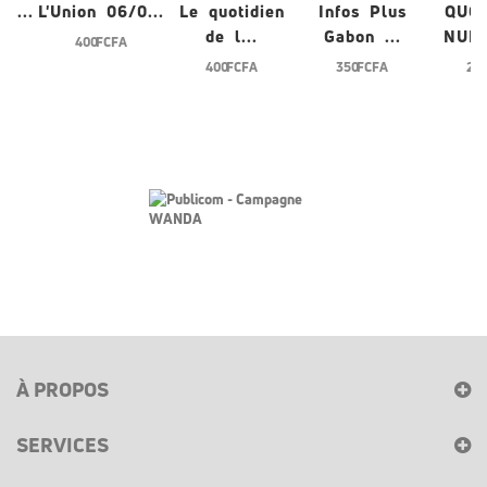
/0...
L'Union 06/0...
Le quotidien
Infos Plus
QUO
de l...
Gabon ...
NUME
400 FCFA
400 FCFA
350 FCFA
200
À PROPOS
SERVICES