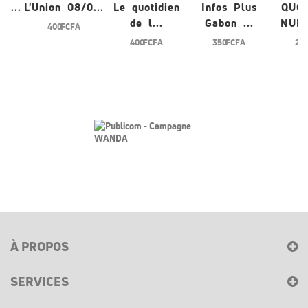
/0...
L'Union 08/0...
Le quotidien
Infos Plus
QUO
de l...
Gabon ...
NUME
400 FCFA
400 FCFA
350 FCFA
200
À PROPOS
SERVICES