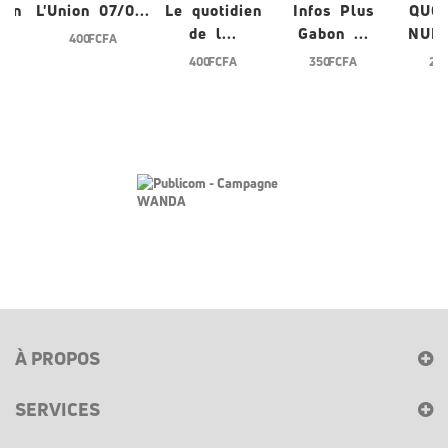
ien
L'Union 07/0...
Le quotidien
Infos Plus
QUO
de l...
Gabon ...
NUME
400 FCFA
400 FCFA
350 FCFA
200
À PROPOS
SERVICES