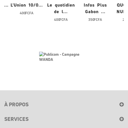
0...
L'Union 10/0...
Le quotidien
Infos Plus
QUO
de l...
Gabon ...
NUME
400 FCFA
400 FCFA
350 FCFA
200
À PROPOS
SERVICES