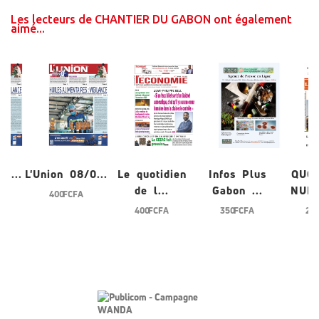
Les lecteurs de CHANTIER DU GABON ont également
aimé...
/0...
L'Union 08/0...
Le quotidien
Infos Plus
QUO
de l...
Gabon ...
NUME
400 FCFA
400 FCFA
350 FCFA
200