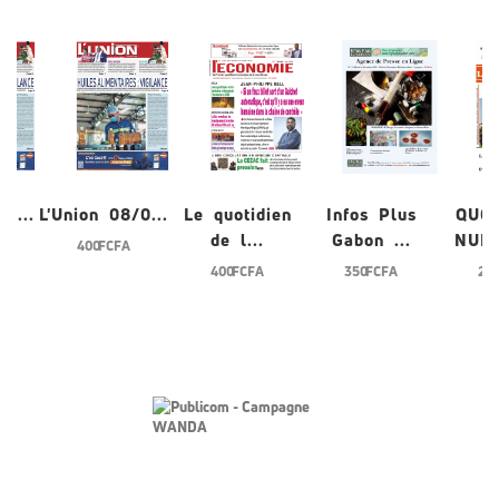
/0...
L'Union 08/0...
Le quotidien
Infos Plus
QUO
de l...
Gabon ...
NUME
400 FCFA
400 FCFA
350 FCFA
200