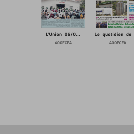
nion 06/0...
L'Union 06/0...
Le quotidien de l
400 FCFA
400 FCFA
400 FCFA