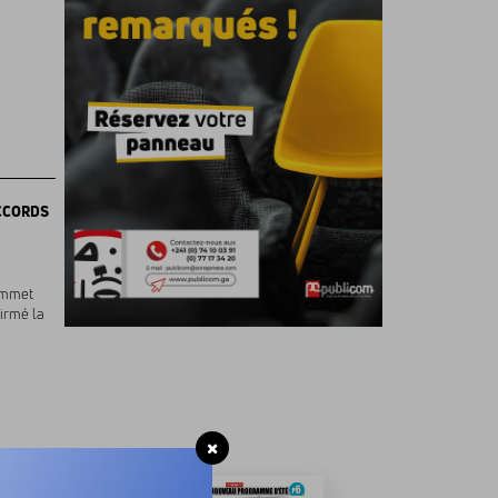
CCORDS
sommet
firmé la