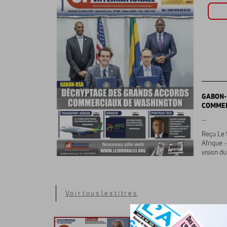
GABON-
COMMER
--
Reçu Le 
Afrique -
vision du
Voir tous les titres