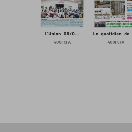
nion 06/0...
L'Union 06/0...
Le quotidien de l
400 FCFA
400 FCFA
400 FCFA