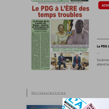
ACH
Le PDG à
--
Soubresau
attend l
Voir tous les titres