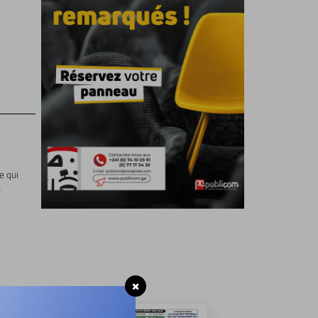
e qui
.