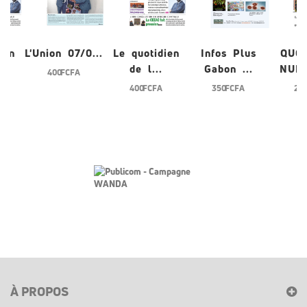
ien
L'Union 07/0...
Le quotidien
Infos Plus
QUO
de l...
Gabon ...
NUME
400 FCFA
400 FCFA
350 FCFA
200
À PROPOS