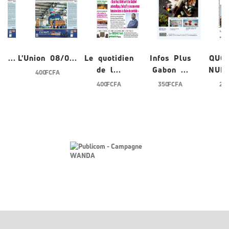
/0...
L'Union 08/0...
Le quotidien
Infos Plus
QUO
de l...
Gabon ...
NUME
400 FCFA
400 FCFA
350 FCFA
200