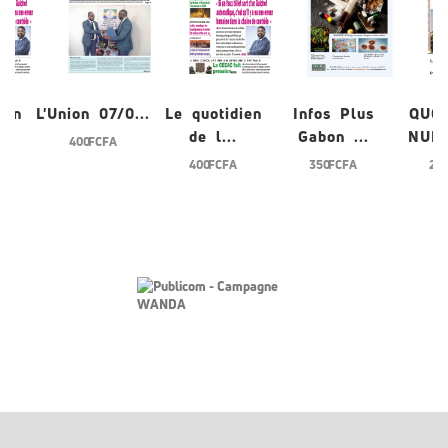
ien
L'Union 07/0...
Le quotidien
Infos Plus
QUO
de l...
Gabon ...
NUME
400 FCFA
400 FCFA
350 FCFA
200