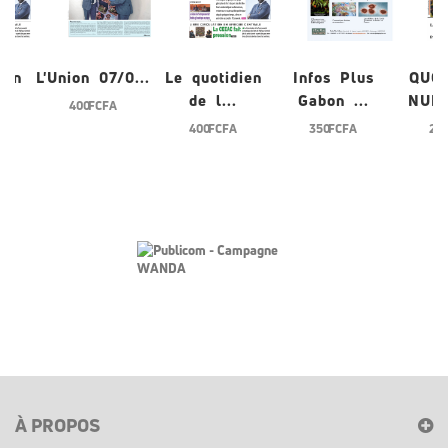
ien
L'Union 07/0...
Le quotidien
Infos Plus
QUO
de l...
Gabon ...
NUME
400 FCFA
400 FCFA
350 FCFA
200
À PROPOS