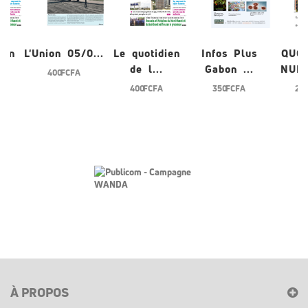
ien
L'Union 05/0...
Le quotidien
Infos Plus
QUO
de l...
Gabon ...
NUME
400 FCFA
400 FCFA
350 FCFA
200
À PROPOS