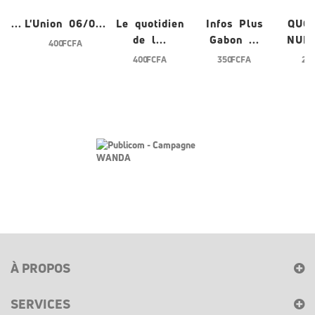
/0...
L'Union 06/0...
Le quotidien
Infos Plus
QUO
de l...
Gabon ...
NUME
400 FCFA
400 FCFA
350 FCFA
200
À PROPOS
SERVICES