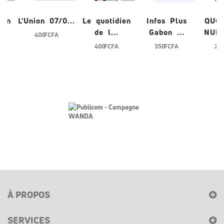
ien
L'Union 07/0...
Le quotidien
Infos Plus
QUO
de l...
Gabon ...
NUME
400 FCFA
400 FCFA
350 FCFA
200
À PROPOS
SERVICES