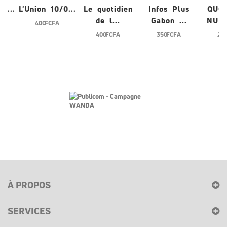
0...
L'Union 10/0...
Le quotidien
Infos Plus
QUO
de l...
Gabon ...
NUME
400 FCFA
400 FCFA
350 FCFA
200
À PROPOS
SERVICES