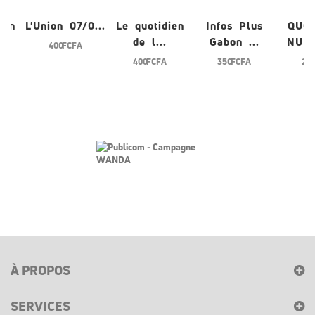
ien
L'Union 07/0...
Le quotidien
Infos Plus
QUO
de l...
Gabon ...
NUME
400 FCFA
400 FCFA
350 FCFA
200
À PROPOS
SERVICES