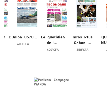
ien
L'Union 05/0...
Le quotidien
Infos Plus
QUO
de l...
Gabon ...
NUME
400 FCFA
400 FCFA
350 FCFA
200