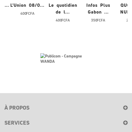
/0...
L'Union 08/0...
Le quotidien
Infos Plus
QUO
de l...
Gabon ...
NUME
400 FCFA
400 FCFA
350 FCFA
200
À PROPOS
SERVICES