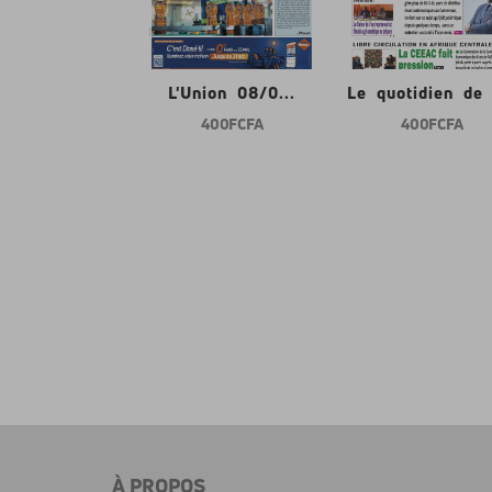
nion 08/0...
L'Union 08/0...
Le quotidien de l
400 FCFA
400 FCFA
400 FCFA
À PROPOS