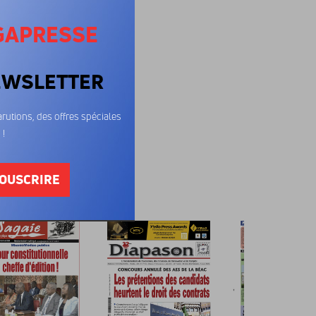
GAPRESSE
EWSLETTER
rutions, des offres spéciales
 !
OUSCRIRE