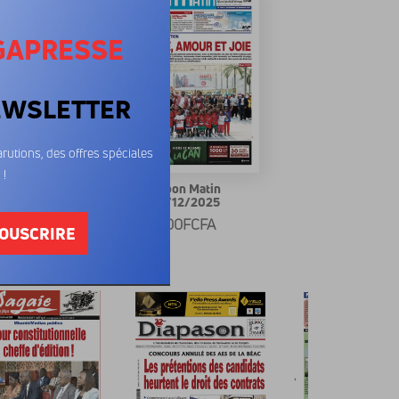
GAPRESSE
EWSLETTER
rutions, des offres spéciales
 !
bon Matin
Gabon Matin
/12/2025
22/12/2025
00FCFA
500FCFA
OUSCRIRE