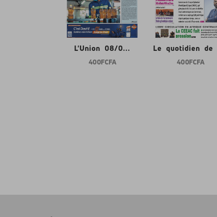
nion 08/0...
L'Union 08/0...
Le quotidien de l
400 FCFA
400 FCFA
400 FCFA