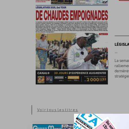
LÉGISL
--
La semai
ralliemen
dernière
stratégie
Voir tous les titres