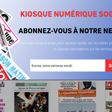
KIOSQUE NUMÉRIQUE SO
ABONNEZ-VOUS À NOTRE N
Saisissez votre adresse email pour recevoir toutes les nouvelles pa
et d’autres informations sur les remises
Gabon Matin
Gabon Matin
Ga
12/01/2026
05/01/2026
29
500FCFA
500FCFA
5
S
mé...