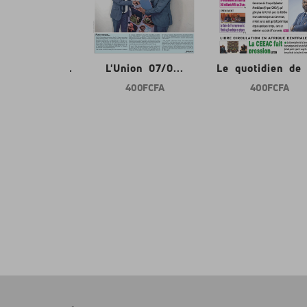
tidien de l...
L'Union 07/0...
Le quotidien de l
400 FCFA
400 FCFA
400 FCFA