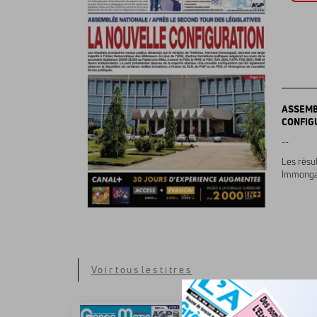
ASSEMB
CONFIG
--
Les résu
Immongau
Voir tous les titres