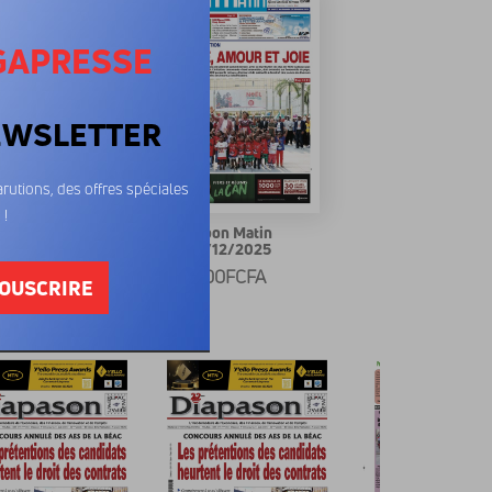
GAPRESSE
EWSLETTER
rutions, des offres spéciales
 !
bon Matin
Gabon Matin
/12/2025
22/12/2025
00FCFA
500FCFA
OUSCRIRE