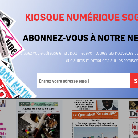
KIOSQUE NUMÉRIQUE SO
ABONNEZ-VOUS À NOTRE N
Saisissez votre adresse email pour recevoir toutes les nouvelles pa
et d’autres informations sur les remises
Gabon Matin
Gabon Matin
Ga
12/01/2026
05/01/2026
29
500FCFA
500FCFA
5
S
mé...