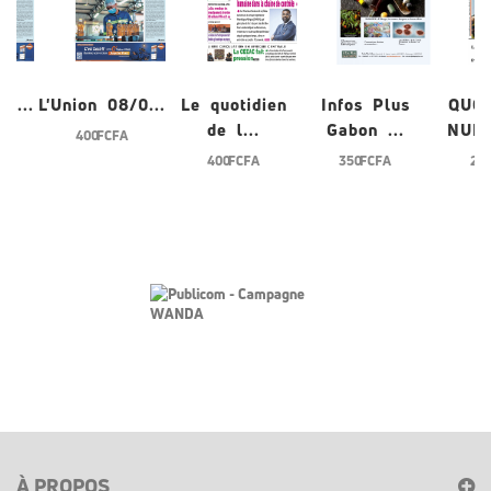
/0...
L'Union 08/0...
Le quotidien
Infos Plus
QUO
de l...
Gabon ...
NUME
400 FCFA
400 FCFA
350 FCFA
200
À PROPOS