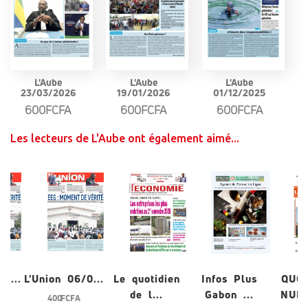
L'Aube
L'Aube
L'Aube
23/03/2026
19/01/2026
01/12/2025
600FCFA
600FCFA
600FCFA
Les lecteurs de L'Aube ont également aimé...
/0...
L'Union 06/0...
Le quotidien
Infos Plus
QUO
de l...
Gabon ...
NUME
400 FCFA