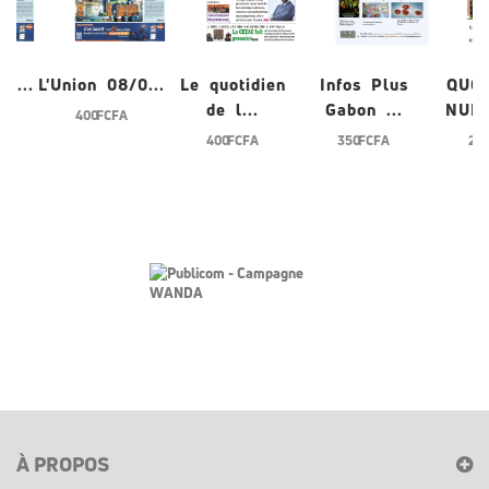
/0...
L'Union 08/0...
Le quotidien
Infos Plus
QUO
de l...
Gabon ...
NUME
400 FCFA
400 FCFA
350 FCFA
200
À PROPOS