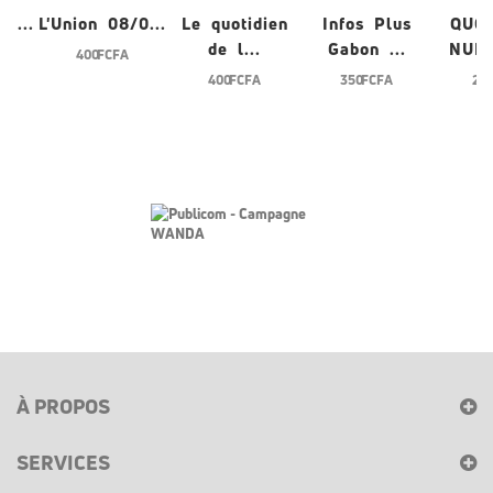
/0...
L'Union 08/0...
Le quotidien
Infos Plus
QUO
de l...
Gabon ...
NUME
400 FCFA
400 FCFA
350 FCFA
200
À PROPOS
SERVICES