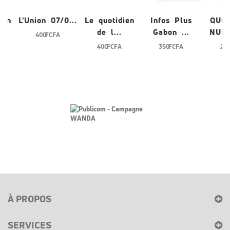
L'Union 07/0...
Le quotidien
Infos Plus
QUOTID
de l...
Gabon ...
NUMERI
400 FCFA
400 FCFA
350 FCFA
200 FC
À PROPOS
SERVICES