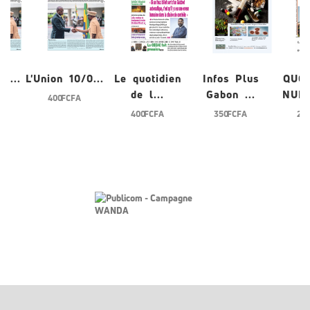
0...
L'Union 10/0...
Le quotidien
Infos Plus
QUO
de l...
Gabon ...
NUME
400 FCFA
400 FCFA
350 FCFA
200