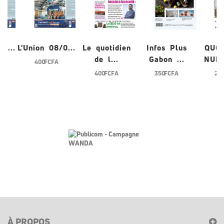
/0...
L'Union 08/0...
Le quotidien
Infos Plus
QUO
de l...
Gabon ...
NUME
400 FCFA
400 FCFA
350 FCFA
200
À PROPOS