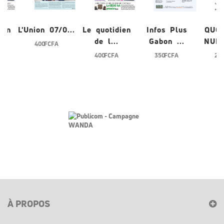
ien
L'Union 07/0...
Le quotidien
Infos Plus
QUO
de l...
Gabon ...
NUME
400 FCFA
400 FCFA
350 FCFA
200
À PROPOS