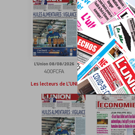
L'Union 08/08/2026
L'Union 07/08/2026
400FCFA
400FCFA
Les lecteurs de L'UNION ont également aimé...