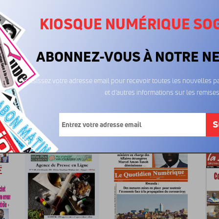
KIOSQUE NUMÉRIQUE SO
ABONNEZ-VOUS À NOTRE N
Saisissez votre adresse email pour recevoir toutes les nouvelles pa
et d’autres informations sur les remises
L'Union 06/08/2026
L'Union 05/08/2026
L'Uni
400FCFA
400FCFA
4
S