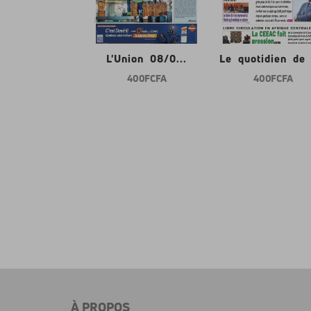
nion 08/0...
L'Union 08/0...
Le quotidien de l
400 FCFA
400 FCFA
400 FCFA
À PROPOS