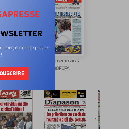
GAPRESSE
EWSLETTER
rutions, des offres spéciales
 !
on 04/08/2026
L'Union 03/08/2026
00FCFA
400FCFA
OUSCRIRE