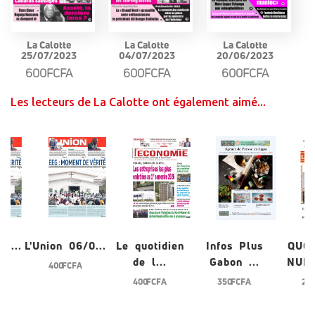
La Calotte
La Calotte
La Calotte
25/07/2023
04/07/2023
20/06/2023
600FCFA
600FCFA
600FCFA
Les lecteurs de La Calotte ont également aimé...
/0...
L'Union 06/0...
Le quotidien
Infos Plus
QUO
de l...
Gabon ...
NUME
400 FCFA
400 FCFA
350 FCFA
200